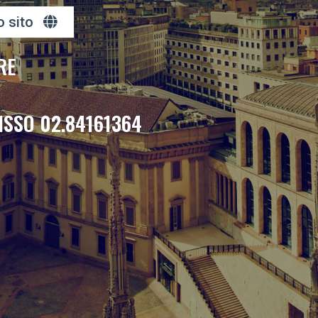
o sito
RE
ISSO 02.84161364