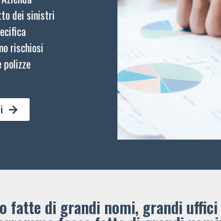
to dei sinistri
ecifica
no rischiosi
 polizze
i
 fatte di grandi nomi, grandi uffici 