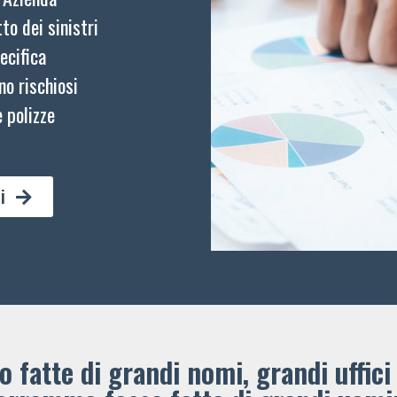
to dei sinistri
ecifica
no rischiosi
 polizze
i
 fatte di grandi nomi, grandi uffici 