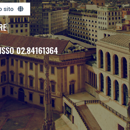
o sito
RE
ISSO 02.84161364