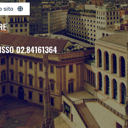
o sito
RE
ISSO 02.84161364