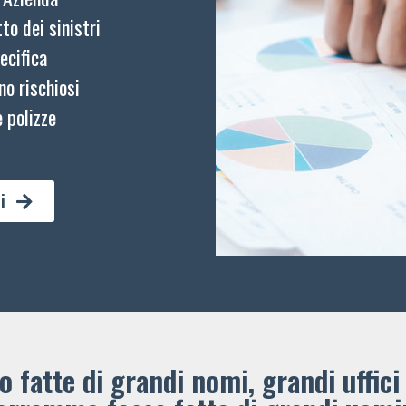
to dei sinistri
ecifica
no rischiosi
 polizze
i
 fatte di grandi nomi, grandi uffici 