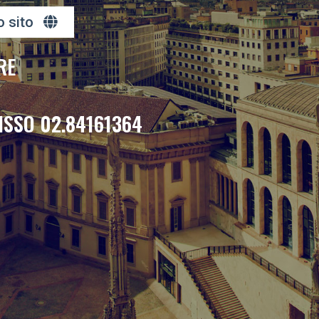
o sito
RE
ISSO 02.84161364