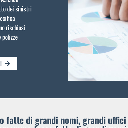
to dei sinistri
ecifica
no rischiosi
 polizze
i
 fatte di grandi nomi, grandi uffici 