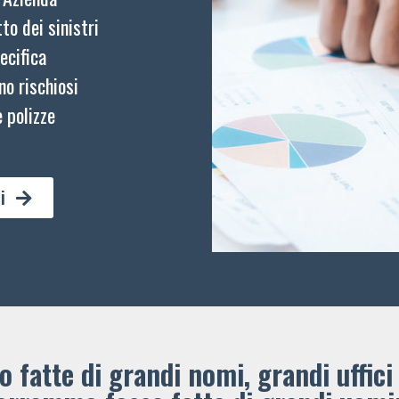
to dei sinistri
ecifica
no rischiosi
 polizze
i
 fatte di grandi nomi, grandi uffici 