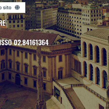
o sito
RE
ISSO 02.84161364