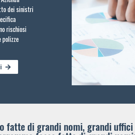
to dei sinistri
ecifica
no rischiosi
 polizze
i
 fatte di grandi nomi, grandi uffici 