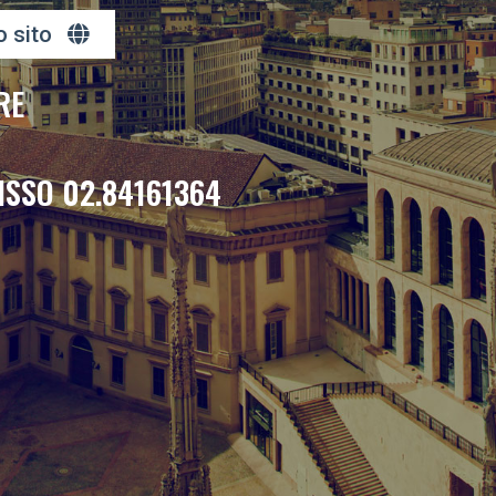
o sito
RE
ISSO 02.84161364