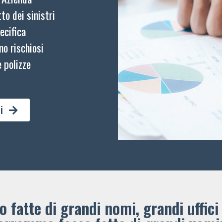
to dei sinistri
ecifica
no rischiosi
 polizze
i
 fatte di grandi nomi, grandi uffici 