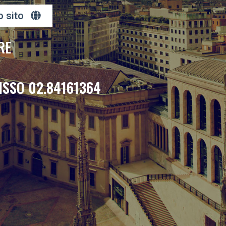
o sito
RE
ISSO 02.84161364