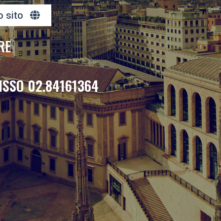
o sito
RE
ISSO 02.84161364