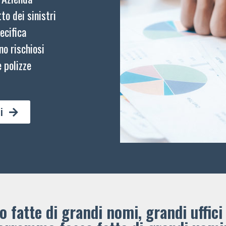
to dei sinistri
ecifica
no rischiosi
 polizze
i
 fatte di grandi nomi, grandi uffici 