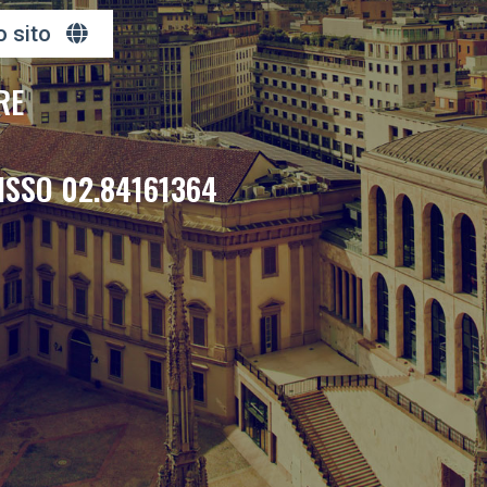
o sito
RE
ISSO 02.84161364