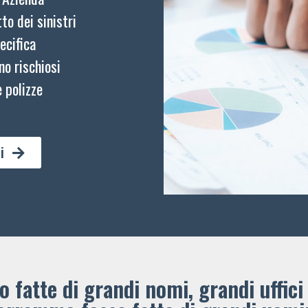
to dei sinistri
ecifica
no rischiosi
 polizze
i
 fatte di grandi nomi, grandi uffici 