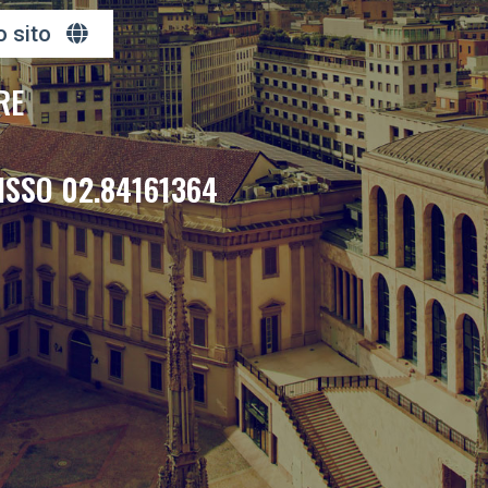
o sito
RE
ISSO 02.84161364