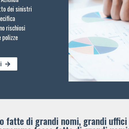
to dei sinistri
ecifica
no rischiosi
 polizze
i
 fatte di grandi nomi, grandi uffici 