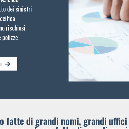
to dei sinistri
ecifica
no rischiosi
 polizze
i
 fatte di grandi nomi, grandi uffici 