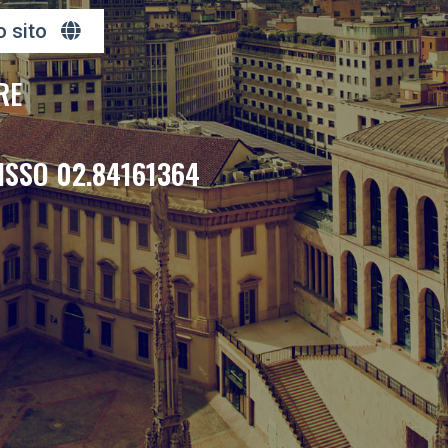
o sito
RE
ISSO 02.84161364