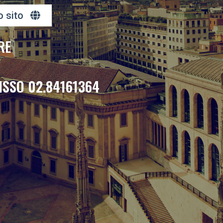
o sito
RE
ISSO 02.84161364