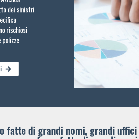
to dei sinistri
ecifica
no rischiosi
 polizze
i
 fatte di grandi nomi, grandi uffici 