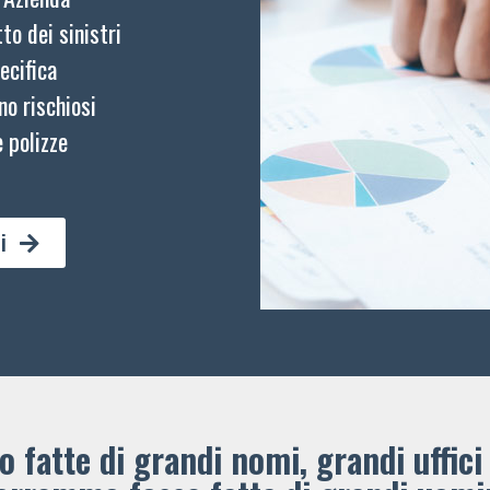
to dei sinistri
ecifica
no rischiosi
 polizze
i
 fatte di grandi nomi, grandi uffici 