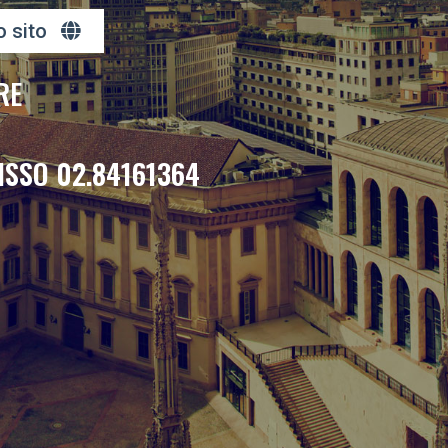
o sito
RE
ISSO 02.84161364