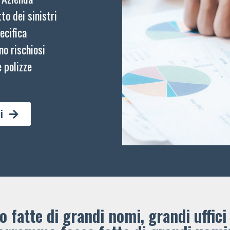
to dei sinistri
ecifica
no rischiosi
 polizze
i
 fatte di grandi nomi, grandi uffici 