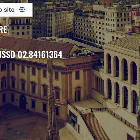
o sito
RE
ISSO 02.84161364