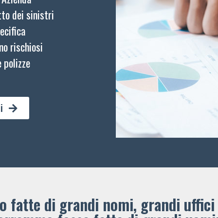
to dei sinistri
ecifica
no rischiosi
 polizze
i
 fatte di grandi nomi, grandi uffici 