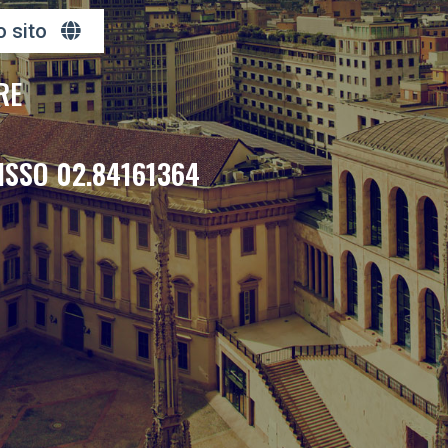
o sito
RE
ISSO 02.84161364