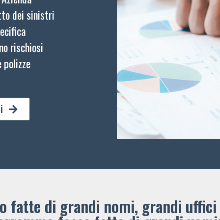
to dei sinistri
ecifica
no rischiosi
 polizze
i
 fatte di grandi nomi, grandi uffici 