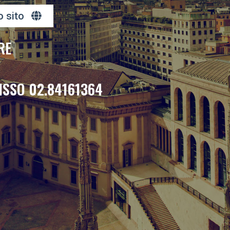
o sito
RE
ISSO 02.84161364