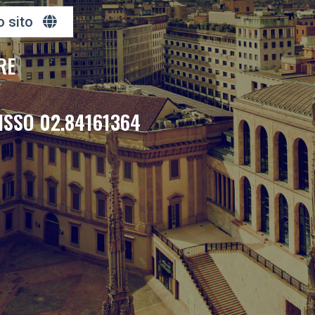
o sito
RE
ISSO 02.84161364