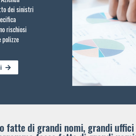
to dei sinistri
ecifica
no rischiosi
 polizze
i
 fatte di grandi nomi, grandi uffici 