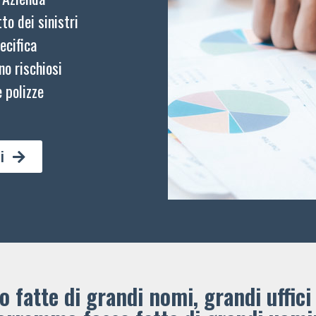
to dei sinistri
ecifica
no rischiosi
 polizze
i
 fatte di grandi nomi, grandi uffici 