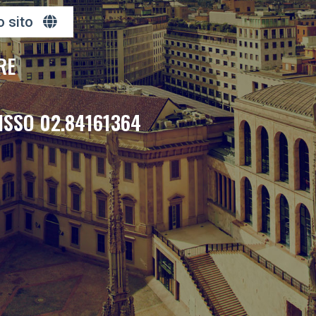
o sito
RE
ISSO 02.84161364