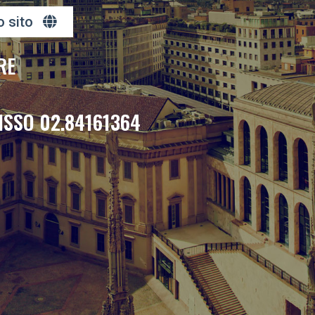
o sito
RE
ISSO 02.84161364