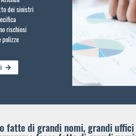
to dei sinistri
ecifica
no rischiosi
 polizze
i
 fatte di grandi nomi, grandi uffici 