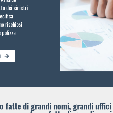
to dei sinistri
ecifica
no rischiosi
 polizze
i
 fatte di grandi nomi, grandi uffici 