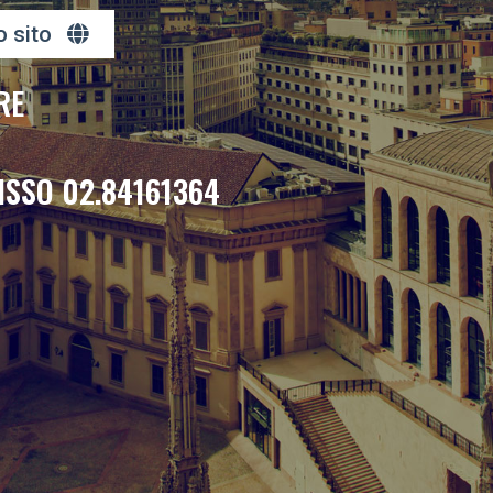
o sito
RE
ISSO 02.84161364