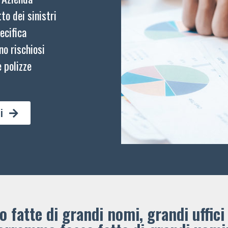
to dei sinistri
ecifica
no rischiosi
 polizze
i
 fatte di grandi nomi, grandi uffici 