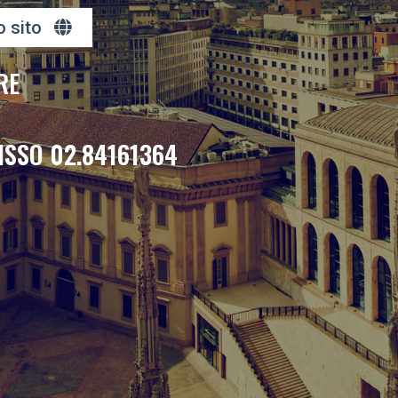
o sito
RE
ISSO 02.84161364