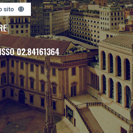
o sito
RE
ISSO 02.84161364