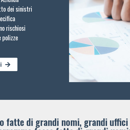
to dei sinistri
ecifica
no rischiosi
 polizze
i
 fatte di grandi nomi, grandi uffici 