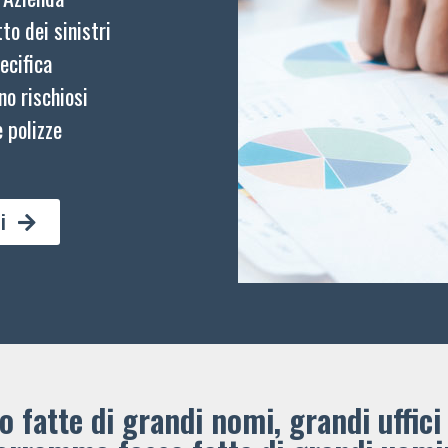
to dei sinistri
ecifica
no rischiosi
 polizze
i
 fatte di grandi nomi, grandi uffici 