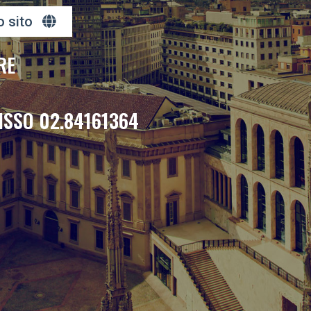
o sito
RE
ISSO 02.84161364