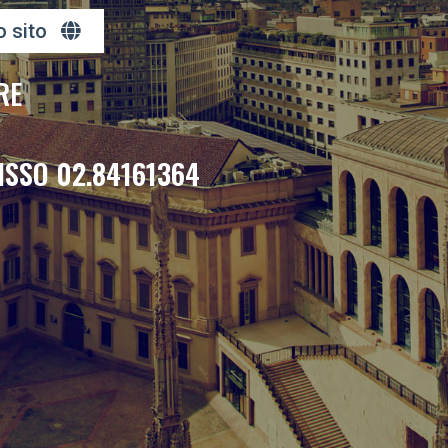
o sito
RE
ISSO 02.84161364