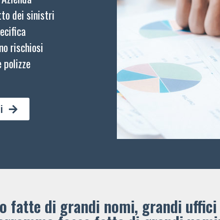
to dei sinistri
ecifica
no rischiosi
 polizze
i
 fatte di grandi nomi, grandi uffici 