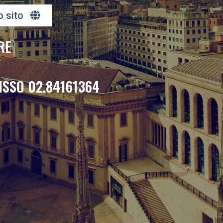
o sito
RE
ISSO 02.84161364