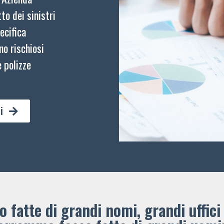
to dei sinistri
ecifica
no rischiosi
 polizze
i
 fatte di grandi nomi, grandi uffici 