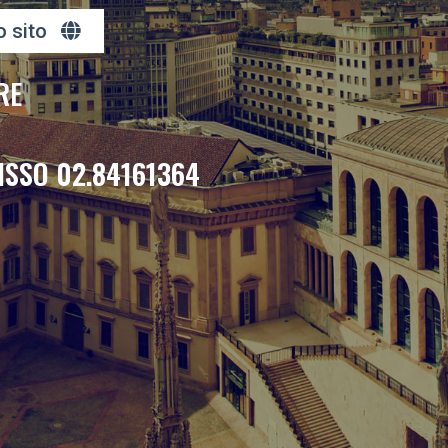
o sito
RE
ISSO 02.84161364