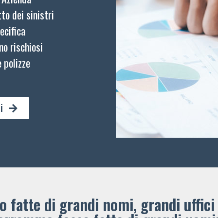
to dei sinistri
ecifica
no rischiosi
 polizze
i
 fatte di grandi nomi, grandi uffici 