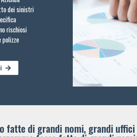
to dei sinistri
ecifica
no rischiosi
 polizze
i
 fatte di grandi nomi, grandi uffici 