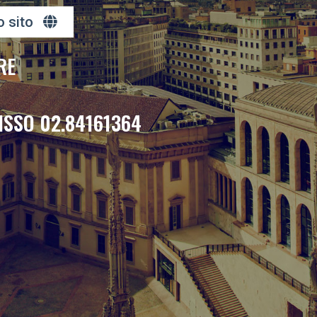
o sito
RE
ISSO 02.84161364