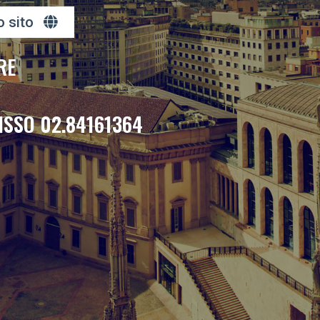
o sito
RE
ISSO 02.84161364