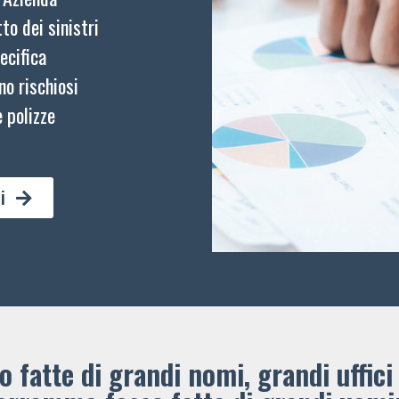
to dei sinistri
ecifica
no rischiosi
 polizze
i
 fatte di grandi nomi, grandi uffici 