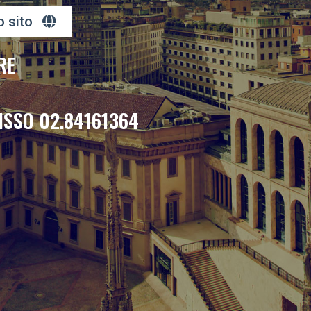
o sito
RE
ISSO 02.84161364