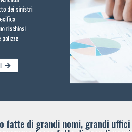
to dei sinistri
ecifica
no rischiosi
 polizze
i
 fatte di grandi nomi, grandi uffici 