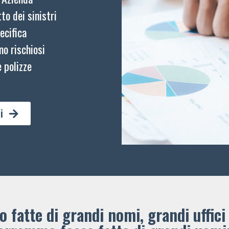
to dei sinistri
ecifica
no rischiosi
 polizze
i
 fatte di grandi nomi, grandi uffici 