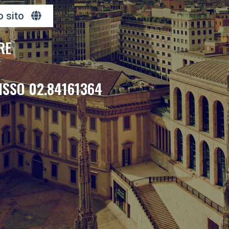
o sito
RE
ISSO 02.84161364