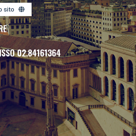
o sito
RE
ISSO 02.84161364