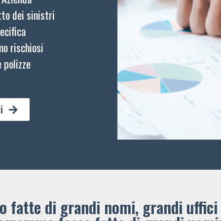
to dei sinistri
ecifica
no rischiosi
 polizze
i
 fatte di grandi nomi, grandi uffici 