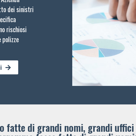
to dei sinistri
ecifica
no rischiosi
 polizze
i
 fatte di grandi nomi, grandi uffici 