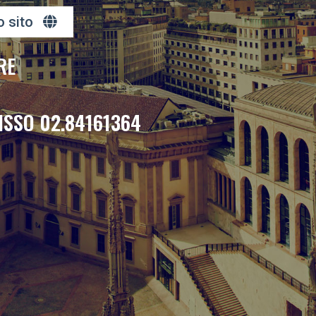
o sito
RE
ISSO 02.84161364