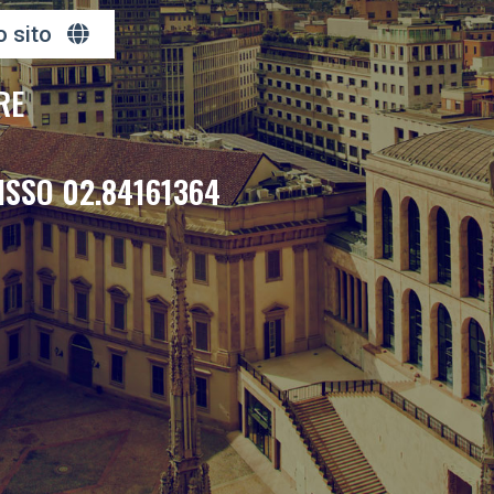
o sito
RE
ISSO 02.84161364