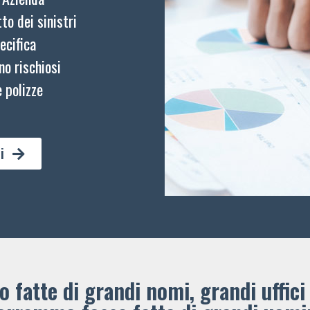
to dei sinistri
ecifica
no rischiosi
 polizze
i
 fatte di grandi nomi, grandi uffici 