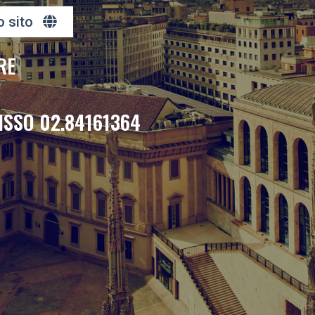
o sito
RE
ISSO 02.84161364