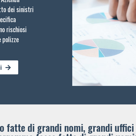
to dei sinistri
ecifica
no rischiosi
 polizze
i
 fatte di grandi nomi, grandi uffici 