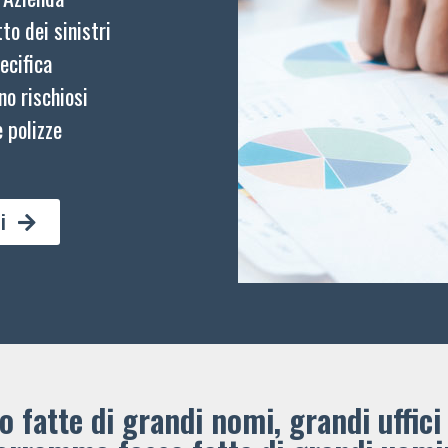
to dei sinistri
ecifica
no rischiosi
 polizze
i
 fatte di grandi nomi, grandi uffici 