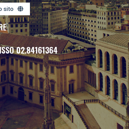
o sito
RE
ISSO 02.84161364