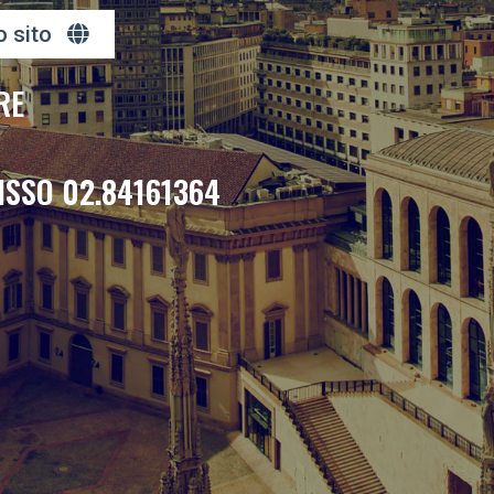
o sito
RE
ISSO 02.84161364