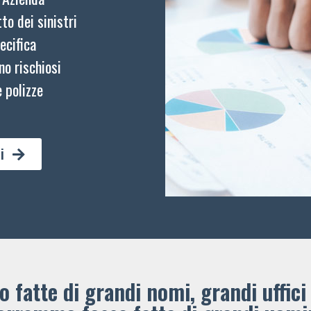
to dei sinistri
ecifica
no rischiosi
 polizze
i
 fatte di grandi nomi, grandi uffici 