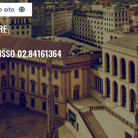
o sito
RE
ISSO 02.84161364