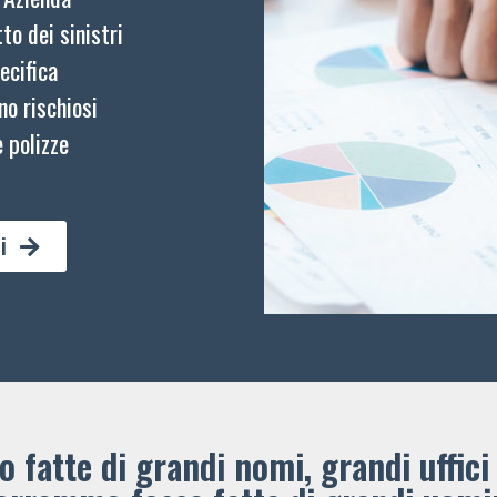
to dei sinistri
ecifica
no rischiosi
 polizze
i
 fatte di grandi nomi, grandi uffici 