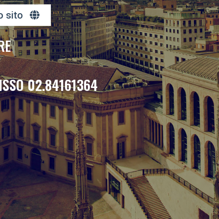
o sito
RE
ISSO 02.84161364