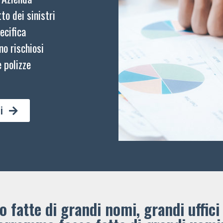
to dei sinistri
ecifica
no rischiosi
 polizze
i
 fatte di grandi nomi, grandi uffici 