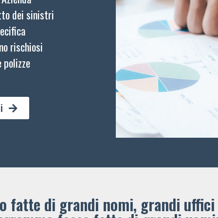
to dei sinistri
ecifica
no rischiosi
 polizze
i
 fatte di grandi nomi, grandi uffici 