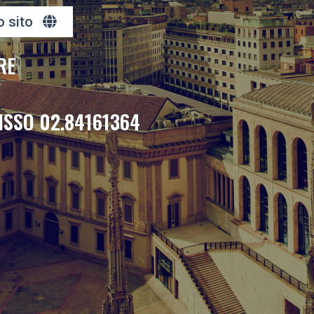
o sito
RE
ISSO 02.84161364