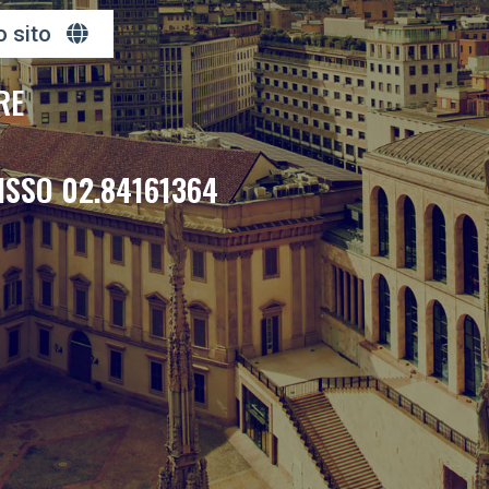
o sito
RE
ISSO 02.84161364