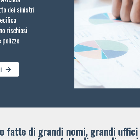
to dei sinistri
ecifica
no rischiosi
 polizze
i
 fatte di grandi nomi, grandi uffici 