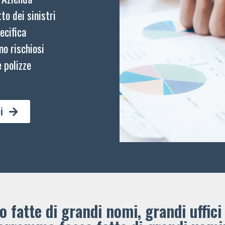
to dei sinistri
ecifica
no rischiosi
 polizze
i
 fatte di grandi nomi, grandi uffici 