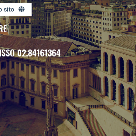
o sito
RE
ISSO 02.84161364